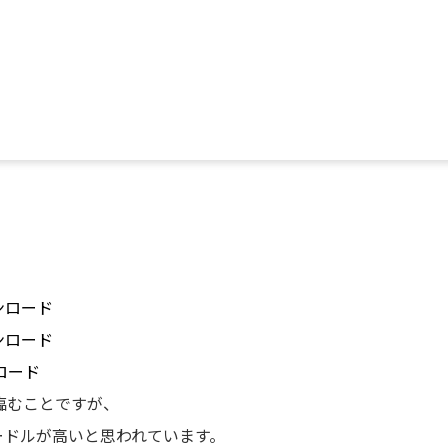
インはスペイン語を「学ぶこと・教えること」に真剣な人を応援します。
新着情報
籍専門サービス
私たちのパートナー
ンロード
ウンロード
ンロード
臨むことですが、
ードルが高いと思われています。