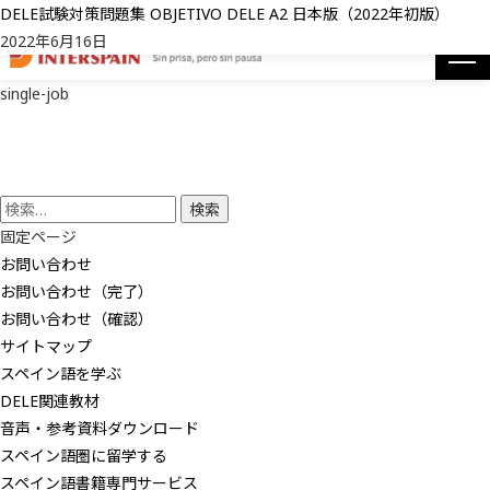
DELE試験対策問題集 OBJETIVO DELE A2 日本版（2022年初版）
DELE試験対策問題集 OBJETIVO DELE A2 日本版（2022年初版）のページです。インタースぺインは
2022年6月16日
single-job
スペイン語を学ぶ
スペイン語書籍専門サービス
検
索:
私たちのパートナー
固定ページ
お問い合わせ
お問い合わせ（完了）
スペイン語圏に留学する
お問い合わせ（確認）
サイトマップ
会社概要
スペイン語を学ぶ
DELE関連教材
個人情報の取り扱いについて
音声・参考資料ダウンロード
スペイン語圏に留学する
サイトマップ
スペイン語書籍専門サービス